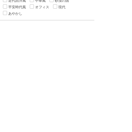
近代西洋風
中華風
砂漠の国
平安時代風
オフィス
現代
あやかし
▼カップリング
種族差
年の差
身長差
身分差
幼馴染み
禁断の愛
▼シチュエーション
執着
監禁
ピュアラブ
初恋
新婚
強引
溺愛
寵愛
いちゃ甘
ハードラブ
センシティブラブ
▼ヒーロー
警察官
魔導師
吸血鬼
作家
貴族
医者
魔王
僧侶
執事
宰相
軍人
御曹司
国会議員
勇者
悪魔
ヤクザ
格闘家
獣
神
王様・皇帝
王子・皇子
大富豪
実業家
海賊
騎士
お狐様