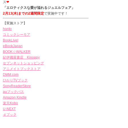
ス
❤
「エロティクスな愛が溢れるジュエルフェア」
2月13(木)までの2週間限定
で実施中です！
【実施ストア】
honto
コミックシーモア
BookLive!
eBookJapan
BOOK☆WALKER
紀伊國屋書店 Kinoppy
セブンネットショッピング
アニメイトブックストア
DMM.com
ひかりTVブック
SonyReaderStore
auブックパス
Amazon Kindle
楽天Kobo
U-NEXT
ｄブック