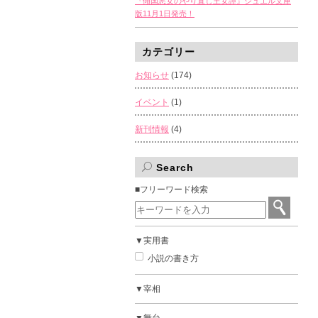
『傾国悪女のやり直し王女譚』ジュエル文庫
版11月1日発売！
カテゴリー
お知らせ
(174)
イベント
(1)
新刊情報
(4)
Search
■フリーワード検索
▼実用書
小説の書き方
▼宰相