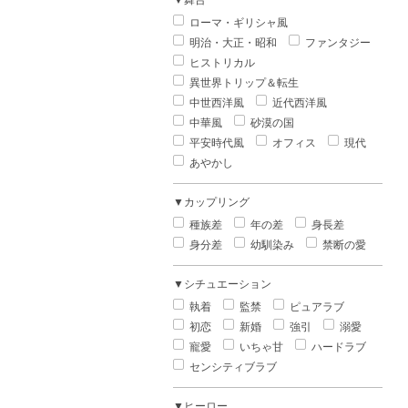
▼舞台
ローマ・ギリシャ風
明治・大正・昭和
ファンタジー
ヒストリカル
異世界トリップ＆転生
中世西洋風
近代西洋風
中華風
砂漠の国
平安時代風
オフィス
現代
あやかし
▼カップリング
種族差
年の差
身長差
身分差
幼馴染み
禁断の愛
▼シチュエーション
執着
監禁
ピュアラブ
初恋
新婚
強引
溺愛
寵愛
いちゃ甘
ハードラブ
センシティブラブ
▼ヒーロー