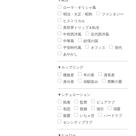
▼舞台
ローマ・ギリシャ風
明治・大正・昭和
ファンタジー
ヒストリカル
異世界トリップ＆転生
中世西洋風
近代西洋風
中華風
砂漠の国
平安時代風
オフィス
現代
あやかし
▼カップリング
種族差
年の差
身長差
身分差
幼馴染み
禁断の愛
▼シチュエーション
執着
監禁
ピュアラブ
初恋
新婚
強引
溺愛
寵愛
いちゃ甘
ハードラブ
センシティブラブ
▼ヒーロー