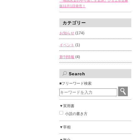
『傾国悪女のやり直し王女譚』ジュエル文庫
版11月1日発売！
カテゴリー
お知らせ
(174)
イベント
(1)
新刊情報
(4)
Search
■フリーワード検索
▼実用書
小説の書き方
▼宰相