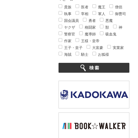
貴族
医者
魔王
僧侶
執事
宰相
軍人
御曹司
国会議員
勇者
悪魔
ヤクザ
格闘家
獣
神
警察官
魔導師
吸血鬼
作家
王様・皇帝
王子・皇子
大富豪
実業家
海賊
騎士
お狐様