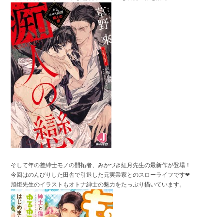
そして年の差紳士モノの開拓者、みかづき紅月先生の最新作が登場！
今回はのんびりした田舎で引退した元実業家とのスローライフです❤
旭炬先生のイラストもオトナ紳士の魅力をたっぷり描いています。