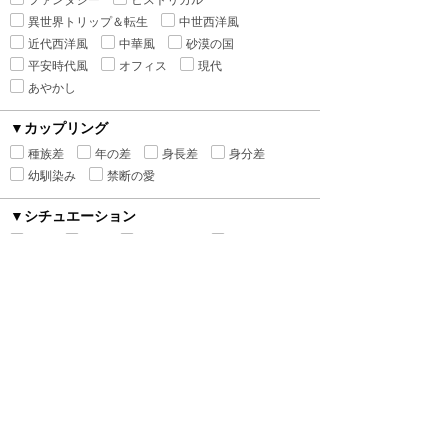
ファンタジー
ヒストリカル
異世界トリップ＆転生
中世西洋風
近代西洋風
中華風
砂漠の国
平安時代風
オフィス
現代
あやかし
▼カップリング
種族差
年の差
身長差
身分差
幼馴染み
禁断の愛
▼シチュエーション
執着
監禁
ピュアラブ
初恋
新婚
強引
溺愛
寵愛
いちゃ甘
ハードラブ
センシティブラブ
▼ヒーロー
警察官
魔導師
吸血鬼
作家
貴族
医者
魔王
僧侶
執事
宰相
軍人
御曹司
国会議員
勇者
悪魔
ヤクザ
格闘家
獣
神
王様・皇帝
王子・皇子
大富豪