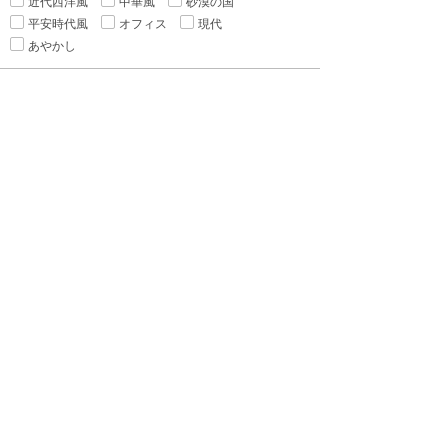
近代西洋風
中華風
砂漠の国
平安時代風
オフィス
現代
あやかし
▼カップリング
種族差
年の差
身長差
身分差
幼馴染み
禁断の愛
▼シチュエーション
執着
監禁
ピュアラブ
初恋
新婚
強引
溺愛
寵愛
いちゃ甘
ハードラブ
センシティブラブ
▼ヒーロー
警察官
魔導師
吸血鬼
作家
貴族
医者
魔王
僧侶
執事
宰相
軍人
御曹司
国会議員
勇者
悪魔
ヤクザ
格闘家
獣
神
王様・皇帝
王子・皇子
大富豪
実業家
海賊
騎士
お狐様