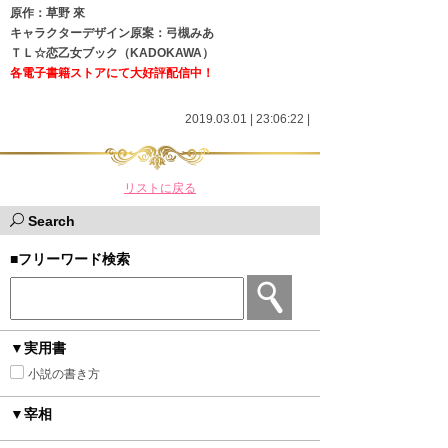
原作：草野 來
キャラクターデザイン原案：弓槻みあ
ＴＬ☆恋乙女ブック（KADOKAWA）
各電子書籍ストアにて大好評配信中！
2019.03.01 | 23:06:22
|
リストに戻る
Search
■フリーワード検索
▼実用書
小説の書き方
▼宰相