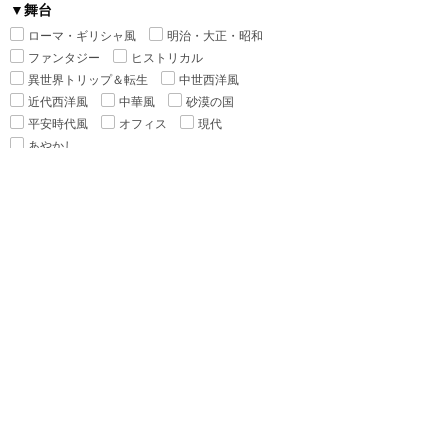
▼舞台
ローマ・ギリシャ風
明治・大正・昭和
ファンタジー
ヒストリカル
異世界トリップ＆転生
中世西洋風
近代西洋風
中華風
砂漠の国
平安時代風
オフィス
現代
あやかし
▼カップリング
種族差
年の差
身長差
身分差
幼馴染み
禁断の愛
▼シチュエーション
執着
監禁
ピュアラブ
初恋
新婚
強引
溺愛
寵愛
いちゃ甘
ハードラブ
センシティブラブ
▼ヒーロー
警察官
魔導師
吸血鬼
作家
貴族
医者
魔王
僧侶
執事