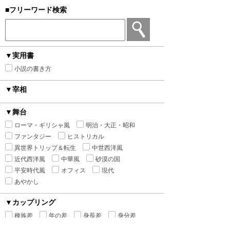
■フリーワード検索
▼実用書
小説の書き方
▼宰相
▼舞台
ローマ・ギリシャ風
明治・大正・昭和
ファンタジー
ヒストリカル
異世界トリップ＆転生
中世西洋風
近代西洋風
中華風
砂漠の国
平安時代風
オフィス
現代
あやかし
▼カップリング
種族差
年の差
身長差
身分差
幼馴染み
禁断の愛