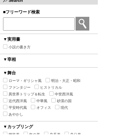
Search
■フリーワード検索
▼実用書
小説の書き方
▼宰相
▼舞台
ローマ・ギリシャ風
明治・大正・昭和
ファンタジー
ヒストリカル
異世界トリップ＆転生
中世西洋風
近代西洋風
中華風
砂漠の国
平安時代風
オフィス
現代
あやかし
▼カップリング
種族差
年の差
身長差
身分差