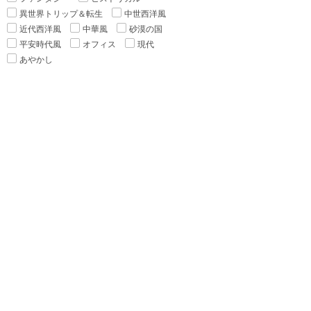
異世界トリップ＆転生
中世西洋風
近代西洋風
中華風
砂漠の国
平安時代風
オフィス
現代
あやかし
▼カップリング
種族差
年の差
身長差
身分差
幼馴染み
禁断の愛
▼シチュエーション
執着
監禁
ピュアラブ
初恋
新婚
強引
溺愛
寵愛
いちゃ甘
ハードラブ
センシティブラブ
▼ヒーロー
貴族
医者
魔王
僧侶
執事
宰相
軍人
御曹司
国会議員
勇者
悪魔
ヤクザ
格闘家
獣
神
警察官
魔導師
吸血鬼
作家
王様・皇帝
王子・皇子
大富豪