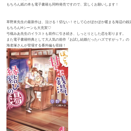
もちろん紙の本も電子書籍も同時発売ですので、宜しくお願いします！
草野來先生の最新作は、泣ける！切ない！そして心がぽかぽか暖まる海辺の銭
もちろんHシーンも大充実♡
弓槻みあ先生のイラストも前作に引き続き、しっとりとした恋を彩ります。
また電子書籍特典として大人気の前作『お試し結婚だったハズですがっ？』の
海老塚さんが登場する番外編も収録！