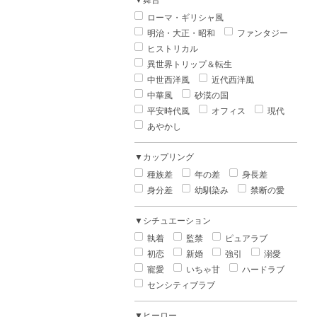
▼舞台
ローマ・ギリシャ風
明治・大正・昭和
ファンタジー
ヒストリカル
異世界トリップ＆転生
中世西洋風
近代西洋風
中華風
砂漠の国
平安時代風
オフィス
現代
あやかし
▼カップリング
種族差
年の差
身長差
身分差
幼馴染み
禁断の愛
▼シチュエーション
執着
監禁
ピュアラブ
初恋
新婚
強引
溺愛
寵愛
いちゃ甘
ハードラブ
センシティブラブ
▼ヒーロー