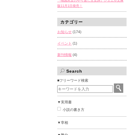
『傾国悪女のやり直し王女譚』ジュエル文庫
版11月1日発売！
カテゴリー
お知らせ
(174)
イベント
(1)
新刊情報
(4)
Search
■フリーワード検索
▼実用書
小説の書き方
▼宰相