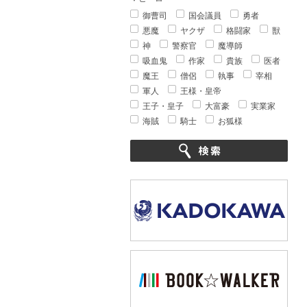
御曹司
国会議員
勇者
悪魔
ヤクザ
格闘家
獣
神
警察官
魔導師
吸血鬼
作家
貴族
医者
魔王
僧侶
執事
宰相
軍人
王様・皇帝
王子・皇子
大富豪
実業家
海賊
騎士
お狐様