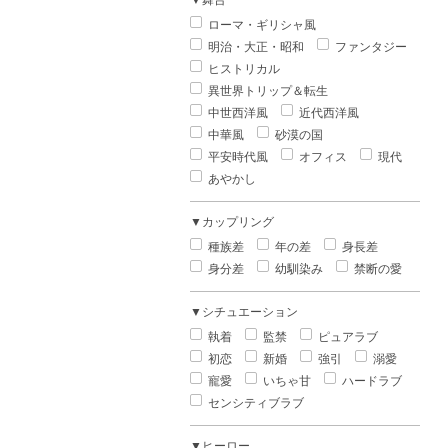
▼舞台
ローマ・ギリシャ風
明治・大正・昭和
ファンタジー
ヒストリカル
異世界トリップ＆転生
中世西洋風
近代西洋風
中華風
砂漠の国
平安時代風
オフィス
現代
あやかし
▼カップリング
種族差
年の差
身長差
身分差
幼馴染み
禁断の愛
▼シチュエーション
執着
監禁
ピュアラブ
初恋
新婚
強引
溺愛
寵愛
いちゃ甘
ハードラブ
センシティブラブ
▼ヒーロー