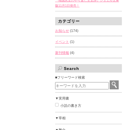
『傾国悪女のやり直し王女譚』ジュエル文庫
版11月1日発売！
カテゴリー
お知らせ
(174)
イベント
(1)
新刊情報
(4)
Search
■フリーワード検索
▼実用書
小説の書き方
▼宰相