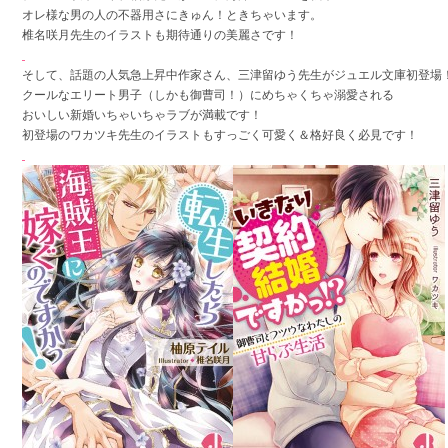
オレ様な男の人の不器用さにきゅん！ときちゃいます。
椎名咲月先生のイラストも期待通りの美麗さです！
そして、話題の人気急上昇中作家さん、三津留ゆう先生がジュエル文庫初登場
クールなエリート男子（しかも御曹司！）にめちゃくちゃ溺愛される
おいしい新婚いちゃいちゃラブが満載です！
初登場のワカツキ先生のイラストもすっごく可愛く＆格好良く必見です！