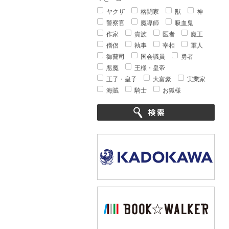
ヤクザ
格闘家
獣
神
警察官
魔導師
吸血鬼
作家
貴族
医者
魔王
僧侶
執事
宰相
軍人
御曹司
国会議員
勇者
悪魔
王様・皇帝
王子・皇子
大富豪
実業家
海賊
騎士
お狐様