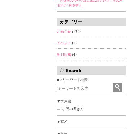
『傾国悪女のやり直し王女譚』ジュエル文庫
版11月1日発売！
カテゴリー
お知らせ
(174)
イベント
(1)
新刊情報
(4)
Search
■フリーワード検索
▼実用書
小説の書き方
▼宰相