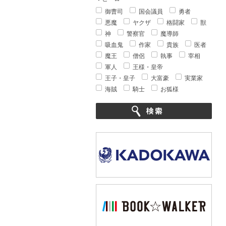
御曹司
国会議員
勇者
悪魔
ヤクザ
格闘家
獣
神
警察官
魔導師
吸血鬼
作家
貴族
医者
魔王
僧侶
執事
宰相
軍人
王様・皇帝
王子・皇子
大富豪
実業家
海賊
騎士
お狐様