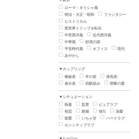
▼舞台
ローマ・ギリシャ風
明治・大正・昭和
ファンタジー
ヒストリカル
異世界トリップ＆転生
中世西洋風
近代西洋風
中華風
砂漠の国
平安時代風
オフィス
現代
あやかし
▼カップリング
種族差
年の差
身長差
身分差
幼馴染み
禁断の愛
▼シチュエーション
執着
監禁
ピュアラブ
初恋
新婚
強引
溺愛
寵愛
いちゃ甘
ハードラブ
センシティブラブ
▼ヒーロー