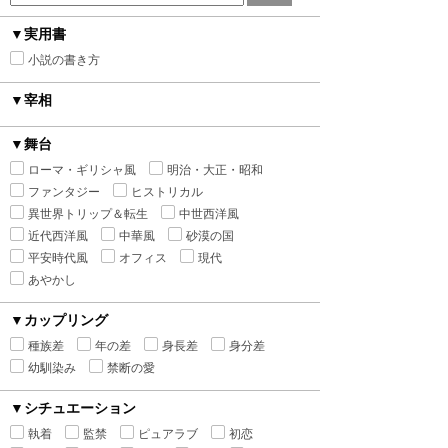
▼実用書
小説の書き方
▼宰相
▼舞台
ローマ・ギリシャ風
明治・大正・昭和
ファンタジー
ヒストリカル
異世界トリップ＆転生
中世西洋風
近代西洋風
中華風
砂漠の国
平安時代風
オフィス
現代
あやかし
▼カップリング
種族差
年の差
身長差
身分差
幼馴染み
禁断の愛
▼シチュエーション
執着
監禁
ピュアラブ
初恋