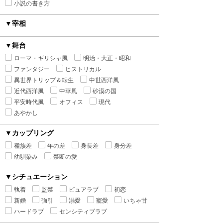
小説の書き方
▼宰相
▼舞台
ローマ・ギリシャ風
明治・大正・昭和
ファンタジー
ヒストリカル
異世界トリップ＆転生
中世西洋風
近代西洋風
中華風
砂漠の国
平安時代風
オフィス
現代
あやかし
▼カップリング
種族差
年の差
身長差
身分差
幼馴染み
禁断の愛
▼シチュエーション
執着
監禁
ピュアラブ
初恋
新婚
強引
溺愛
寵愛
いちゃ甘
ハードラブ
センシティブラブ