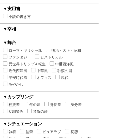
▼実用書
小説の書き方
▼宰相
▼舞台
ローマ・ギリシャ風
明治・大正・昭和
ファンタジー
ヒストリカル
異世界トリップ＆転生
中世西洋風
近代西洋風
中華風
砂漠の国
平安時代風
オフィス
現代
あやかし
▼カップリング
種族差
年の差
身長差
身分差
幼馴染み
禁断の愛
▼シチュエーション
執着
監禁
ピュアラブ
初恋