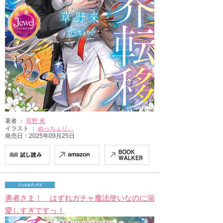
著者 ：
草野 來
イラスト ：
めっちょり。
発売日：2025年09月25日
勇者さま！ はずれガチャ魔法使いなのに溺
愛しすぎですっ！