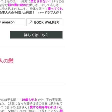
いつは兄の仇！ 絶対に
堕とされない！
けれど夜
慈悲な
顔の裏に秘めた
優しさ、そして哀しさ
に巻き込まれるユキ。 身体を張って
護ってくれ
る軍人の命を賭けた純愛！ ハードラブ大作！
詳しくはこちら
人の戀
のは千太郎 ──
19歳も年上
でやり手の実業家。
た。 17歳になった藤子は彼の旧友に惹かれて
いつに会うのは許さん｣
愛する娘を奪われまい
と
れ、父娘としての一線を──!! 見たことない
獣