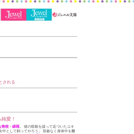
とされる
る純愛！
な将校・緑雨
。 彼の暗殺を謀って近づいたユキ
女中として飼ってやろう」 容赦なく身体中を嬲