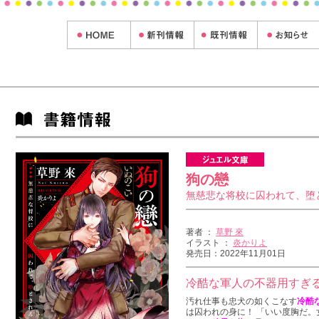
狗の戀
無慈悲な将校に囚われて、堕
著者 ：
草野 來
イラスト ：
炎かりよ
発売日：2022年11月01日
冷酷な軍人の不器用すぎ
汚れ仕事も忠犬の如くこなす
冷酷
は囚われの身に！ 「いい度胸だ。