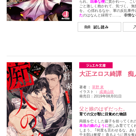
られ、
凶暴な楔
に貫かれ──。 こ
ごと激しく抱かれて、気づく。 無
を。 心揺れるなか、軍の反乱事件
た
のはなんと緑雨で……。
非情な
大正ヱロス綺譚 痴
著者 ：
草野 來
イラスト ：
成瀬山吹
発売日：2019年08月01日
父と娘のはずだった。
育ての父が獣に目覚めた物語
両親を亡くした藤子を拾ってくれた
本当の娘のように
慈しみ育ててくれ
しまう。 ｢何度も言わせるな。あ
千太郎は豹変！ 貪るように唇を奪わ