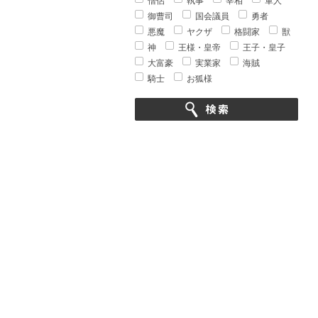
僧侶
執事
宰相
軍人
御曹司
国会議員
勇者
悪魔
ヤクザ
格闘家
獣
神
王様・皇帝
王子・皇子
大富豪
実業家
海賊
騎士
お狐様