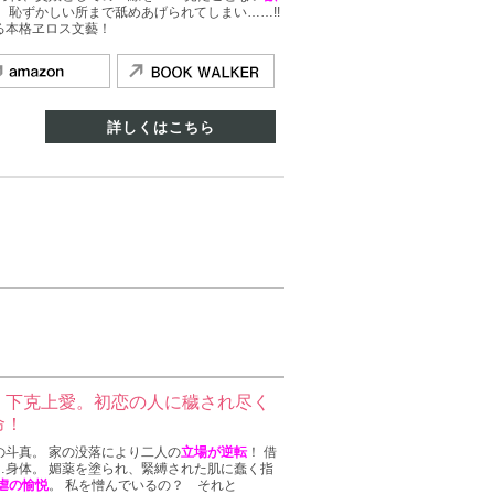
、 恥ずかしい所まで舐めあげられてしまい……!!
る本格ヱロス文藝！
詳しくはこちら
 下克上愛。初恋の人に穢され尽く
命！
の斗真。 家の没落により二人の
立場が逆転
！ 借
…身体。 媚薬を塗られ、緊縛された肌に蠢く指
虐の愉悦
。 私を憎んでいるの？ それと