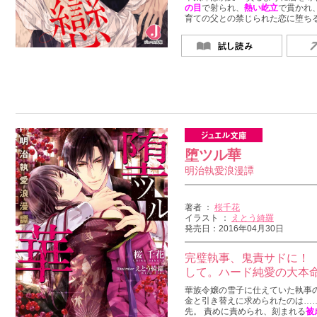
の目
で射られ、
熱い屹立
で貫かれ
育ての父との禁じられた恋に堕ち
堕ツル華
明治執愛浪漫譚
著者 ：
桜千花
イラスト ：
えとう綺羅
発売日：2016年04月30日
完璧執事、鬼責サドに！
して。ハード純愛の大本
華族令嬢の雪子に仕えていた執事
金と引き替えに求められたのは…
先。 責めに責められ、刻まれる
被