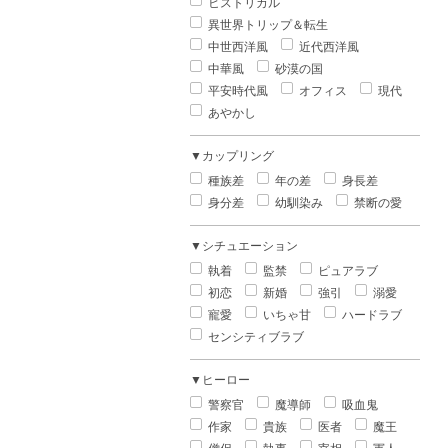
ヒストリカル
異世界トリップ＆転生
中世西洋風
近代西洋風
中華風
砂漠の国
平安時代風
オフィス
現代
あやかし
▼カップリング
種族差
年の差
身長差
身分差
幼馴染み
禁断の愛
▼シチュエーション
執着
監禁
ピュアラブ
初恋
新婚
強引
溺愛
寵愛
いちゃ甘
ハードラブ
センシティブラブ
▼ヒーロー
警察官
魔導師
吸血鬼
作家
貴族
医者
魔王