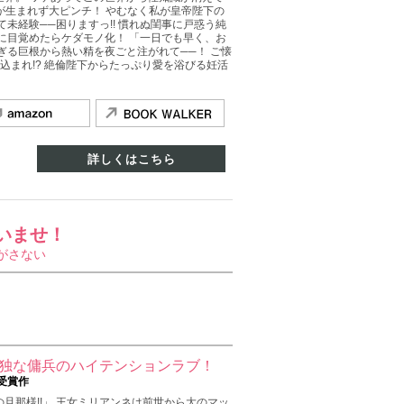
もが生まれず大ピンチ！ やむなく私が皇帝陛下の
未経験──困りますっ!! 慣れぬ閨事に戸惑う純
に目覚めたらケダモノ化！ 「一日でも早く、お
ぎる巨根から熱い精を夜ごと注がれて──！ ご懐
込まれ!? 絶倫陛下からたっぷり愛を浴びる妊活
詳しくはこちら
いませ！
がさない
孤独な傭兵のハイテンションラブ！
受賞作
旦那様!!」 王女ミリアンネは前世から大のマッ