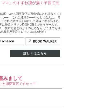
・ママ』のすずね凜が描く子育て王
隷!? しかも国王陛下の夜伽係にされるなんて！
れ── 「これは運命か──やっと出会えた」 そ
を!? けれど結婚式を前にして陰謀に巻き込まれ
界に帰還トリップ!? 現代日本でたった一人で、
！ 愛する妻と我が子のためなら どこまでも迎
!! 異世界子育てロマンスの決定版！
詳しくはこちら
産みまして
と溺愛宣言ですかっ!!!