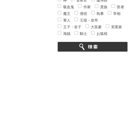
神
警察官
魔導師
吸血鬼
作家
貴族
医者
魔王
僧侶
執事
宰相
軍人
王様・皇帝
王子・皇子
大富豪
実業家
海賊
騎士
お狐様