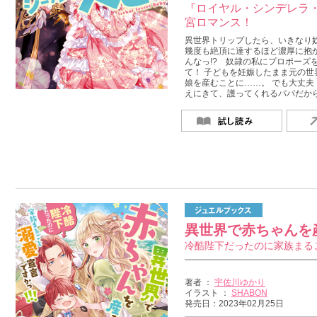
『ロイヤル・シンデレラ
宮ロマンス！
異世界トリップしたら、いきなり奴
幾度も絶頂に達するほど濃厚に抱か
んなっ!? 奴隷の私にプロポーズ
て！ 子どもを妊娠したまま元の世
娘を産むことに……。 でも大丈夫
えにきて、護ってくれるパパだから
異世界で赤ちゃんを
冷酷陛下だったのに家族まるご
著者 ：
宇佐川ゆかり
イラスト ：
SHABON
発売日：2023年02月25日