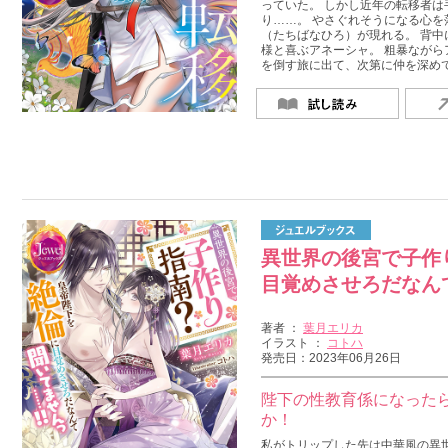
っていた。 しかし近年の転移者
り……。 やさぐれそうになる心
（たちばなひろ）が現れる。 背
様と喜ぶアネーシャ。 粗暴なが
を倒す旅に出て、次第に仲を深め
異世界の後宮で子作
目覚めさせろだなん
著者 ：
葉月エリカ
イラスト ：
コトハ
発売日：2023年06月26日
陛下の性教育係になった
か！
私がトリップした先は中華風の異