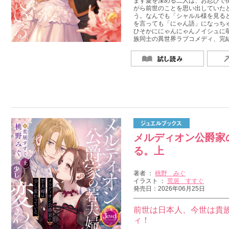
ます愛を深める二人は、お忍びで
がら前世のことを思い出していた
う。なんでも「シャルル様を見る
を言っても「にゃん語」になっち
ひそかににゃんにゃんノイシュに
族同士の異世界ラブコメディ、完
メルディオン公爵家
る。上
著者 ：
桃野 みぐ
イラスト ：
荒居 すすぐ
発売日：2026年06月25日
前世は日本人、今世は貴
ィ！