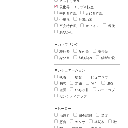
ヒストリカル
異世界トリップ＆転生
中世西洋風
近代西洋風
中華風
砂漠の国
平安時代風
オフィス
現代
あやかし
▼カップリング
種族差
年の差
身長差
身分差
幼馴染み
禁断の愛
▼シチュエーション
執着
監禁
ピュアラブ
初恋
新婚
強引
溺愛
寵愛
いちゃ甘
ハードラブ
センシティブラブ
▼ヒーロー
御曹司
国会議員
勇者
悪魔
ヤクザ
格闘家
獣