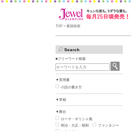
TOP
> 書籍検索
Search
■フリーワード検索
▼実用書
小説の書き方
▼宰相
▼舞台
ローマ・ギリシャ風
明治・大正・昭和
ファンタジー