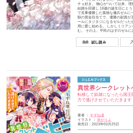
チョ好き。 物心がついて以来、
結婚を回避し 18歳の誕生日にと
で見事優勝した孤独な傭兵ゼルに
額の賞金目当てで、優勝の副賞が王
ールにタジタジになるゼルだった
用に愛し始める。 しかしミリア
む。 その上、平民のはずのゼルに
異世界シークレット
転移して奴隷になったら国王
力で逃げさせていただきます
著者 ：
すずね凜
イラスト ：
炎かりよ
発売日：2023年03月25日