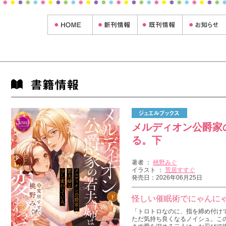
メルディオン公爵家
る。下
著者 ：
桃野みぐ
イラスト ：
荒居すすぐ
発売日：2026年06月25日
怪しい催眠術でにゃんに
「トロトロなのに、指を締め付け
ただ気持ち良くなるノイシュ。こ