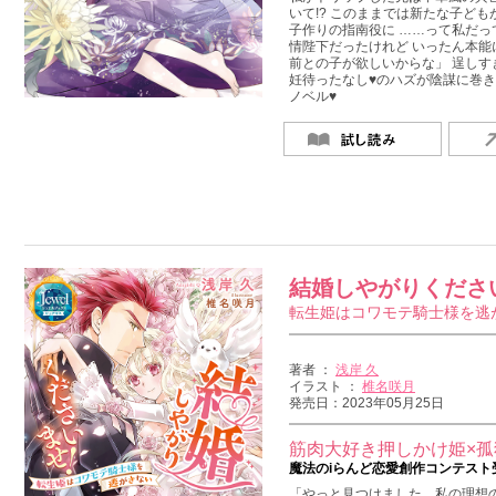
いて!? このままでは新たな子ど
子作りの指南役に ……って私だって
情陛下だったけれど いったん本能
前との子が欲しいからな」 逞しす
妊待ったなし♥のハズが陰謀に巻き
ノベル♥
結婚しやがりくださ
転生姫はコワモテ騎士様を逃
著者 ：
浅岸 久
イラスト ：
椎名咲月
発売日：2023年05月25日
筋肉大好き押しかけ姫×
魔法のiらんど恋愛創作コンテスト
「やっと見つけました、私の理想の