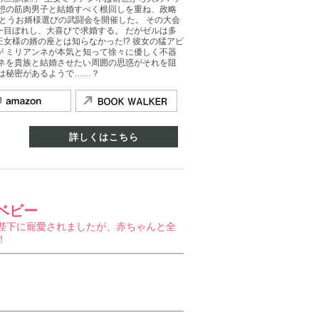
理想の筋肉男子と結婚すべく根回しを重ね、政略
うとうお婿様選びの武闘会を開催した。 その大会
一目ぼれし、大喜びで求婚する。 だがゼルは多
女様の婿の座とは知らなかった!? 彼女の猛アピ
が ミリアンネが本気と知って徐々に優しく不器
ンネを貴族と結婚させたい周囲の思惑がそれを阻
は秘密があるようで……？
詳しくはこちら
ベビー
陛下に寵愛されましたが、赤ちゃんと全
！