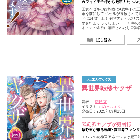
カワイイ王子様から包容力たっぷり
王女ベゼルの婚約者は4歳年下の王
婚を前にして ベゼルが毒殺されてし
ドは24歳年上！ 包容力たっぷり
かされまくってしまい……！ 年
オトナの余裕に翻弄されたり♡溺
異世界転移ヤクザ
著者 ：
草野 來
イラスト ：
めっちょり。
発売日：2025年09月25日
武闘派ヤクザが勇者様！
草野來が贈る極道×異世界ファン
エルフの女神官アネーシャは魔王