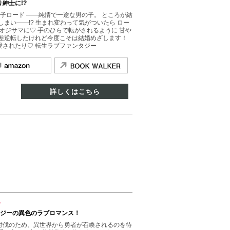
紳士に!?
子ロード ――純情で一途な男の子。 ところが結
まい――!? 生まれ変わって気がついたら ロー
のオジサマに♡ 手のひらで転がされるように 甘や
の差逆転したけれど今度こそは結婚めざします！
愛されたり♡ 転生ラブファンタジー
詳しくはこちら
？
タジーの異色のラブロマンス！
討伐のため、異世界から勇者が召喚されるのを待