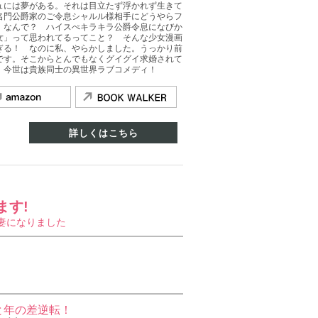
ュには夢がある。それは目立たず浮かれず生きて
名門公爵家のご令息シャルル様相手にどうやらフ
。なんで？ ハイスぺキラキラ公爵令息になびか
女」って思われてるってこと？ そんな少女漫画
ぎる！ なのに私、やらかしました。うっかり前
です。そこからとんでもなくグイグイ求婚されて
、今世は貴族同士の異世界ラブコメディ！
詳しくはこちら
ます!
妻になりました
と年の差逆転！