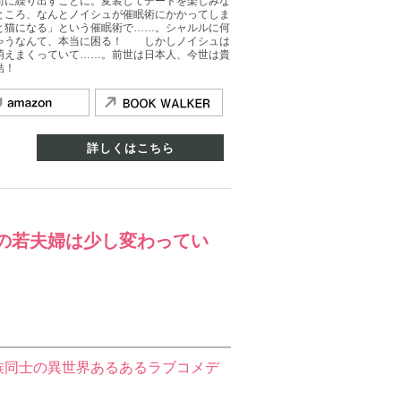
街に繰り出すことに。変装してデートを楽しみな
ところ、なんとノイシュが催眠術にかかってしま
と猫になる」という催眠術で……。シャルルに何
ゃうなんて、本当に困る！ しかしノイシュは
萌えまくっていて……。前世は日本人、今世は貴
結！
詳しくはこちら
の若夫婦は少し変わってい
族同士の異世界あるあるラブコメデ