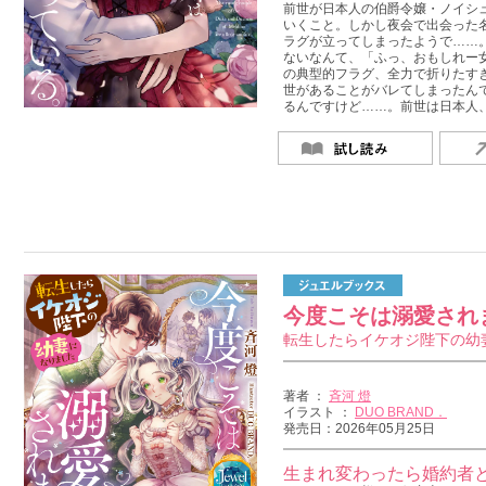
前世が日本人の伯爵令嬢・ノイシ
いくこと。しかし夜会で出会った
ラグが立ってしまったようで……
ないなんて、「ふっ、おもしれー
の典型的フラグ、全力で折りたす
世があることがバレてしまったん
るんですけど……。前世は日本人
今度こそは溺愛され
転生したらイケオジ陛下の幼
著者 ：
斉河 燈
イラスト ：
DUO BRAND．
発売日：2026年05月25日
生まれ変わったら婚約者