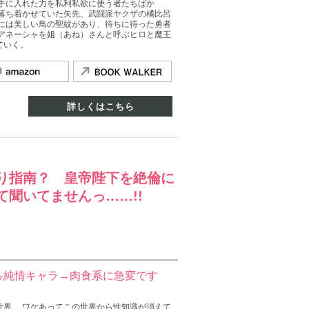
は手に入れた力を私利私欲に使う者たちばか
を落ち着かせていた矢先、武闘派ヤクザの橘比呂
中には美しい鳥の聖紋があり、待ちに待った勇者
らアネーシャを姐（あね）さんと呼ぶヒロと魔王
ていく。
詳しくはこちら
り指南？ 皇帝陛下を絶倫に
て聞いてませんっ……!!
ら純情キャラ→肉食系に急変です
世界。 ワケあってこの世界から性知識が消えて