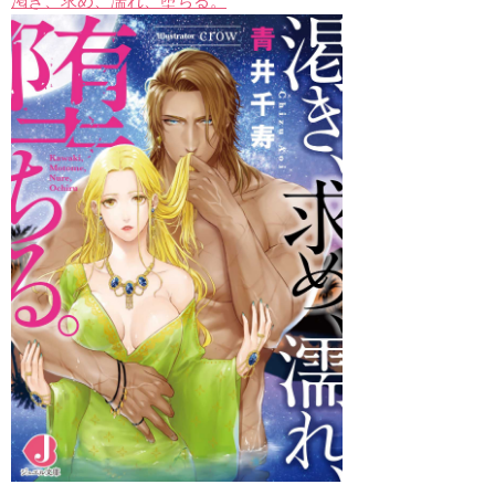
渇き、求め、濡れ、堕ちる。