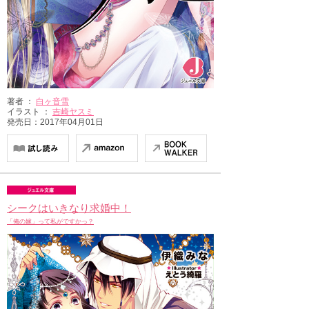
著者 ：
白ヶ音雪
イラスト ：
吉崎ヤスミ
発売日：2017年04月01日
シークはいきなり求婚中！
「俺の嫁」って私がですかっ？