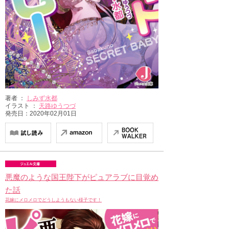
著者 ：
しみず水都
イラスト ：
天路ゆうつづ
発売日：2020年02月01日
悪魔のような国王陛下がピュアラブに目覚め
た話
花嫁にメロメロでどうしようもない様子です！