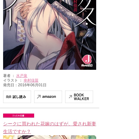
著者 ：
水戸泉
イラスト ：
幸村佳苗
発売日：2016年06月01日
シークに買われた花嫁のはずが、愛され新妻
生活ですか？