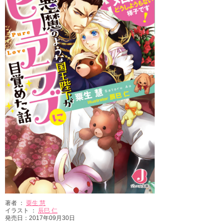
著者 ：
粟生 慧
イラスト ：
辰巳 仁
発売日：2017年09月30日