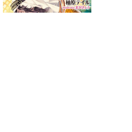
著者 ：
柚原テイル