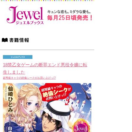
18禁乙女ゲームの断罪エンド悪役令嬢に転
生しました
超弩級キャラの絶倫シークがお買い上げっ!?