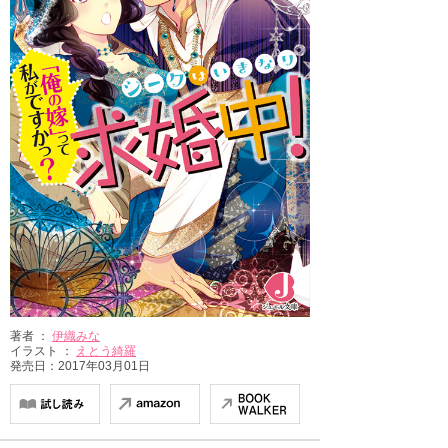
著者 ：
伊織みな
イラスト ：
えとう綺羅
発売日：2017年03月01日