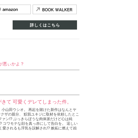
詳しくはこちら
が悪ぃかよ？
きて 可愛くデレてしまった件。
・小山田ウシオ。 再起を賭けた新作はなんとヤ
たヤクザの親分、 鮫肌ユキジに取材を依頼したとこ
ファン!? ぶっきらぼうな肉体派だけど心は純
? コワモテな顔を真っ赤にして告白を。 逞しい
く愛されるも浮気を誤解され!? 嫉妬に燃えて凶