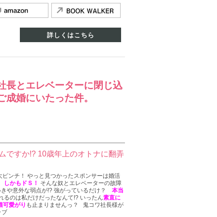
詳しくはこちら
社長とエレベーターに閉じ込
ご成婚にいたった件。
ムですか!? 10歳年上のオトナに翻弄
大ピンチ！ やっと見つかったスポンサーは婚活
。
しかもドＳ！
そんな奴とエレベーターの故障
いきや意外な弱点が!? 強がっているだけ？
本当
るのは私だけだったなんて!? いったん
素直に
猫可愛がり
も止まりませんっ？ 鬼コワ社長様が
ラブ