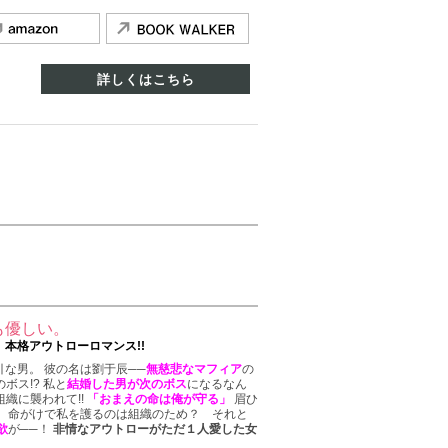
詳しくはこちら
も優しい。
本格アウトローロマンス!!
な男。 彼の名は劉于辰──
無慈悲なマフィア
の
ボス!? 私と
結婚した男が次のボス
になるなん
組織に襲われて!!
「おまえの命は俺が守る」
眉ひ
。 命がけで私を護るのは組織のため？ それと
欲
が──！
非情なアウトローがただ１人愛した女