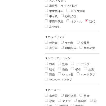
ヒストリカル
異世界トリップ＆転生
中世西洋風
近代西洋風
中華風
砂漠の国
平安時代風
オフィス
現代
あやかし
▼カップリング
種族差
年の差
身長差
身分差
幼馴染み
禁断の愛
▼シチュエーション
執着
監禁
ピュアラブ
初恋
新婚
強引
溺愛
寵愛
いちゃ甘
ハードラブ
センシティブラブ
▼ヒーロー
御曹司
国会議員
勇者
悪魔
ヤクザ
格闘家
獣