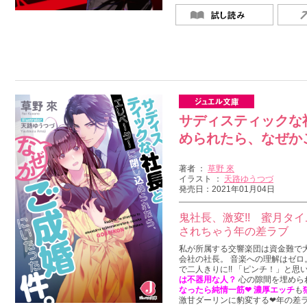
サディスティックな
められたら、なぜか
著者 ：
草野 來
イラスト ：
天路ゆうつづ
発売日：2021年01月04日
鬼社長、激変!! 蜜月タイ
されちゃう年の差ラブ
私が所属する交響楽団は資金難で
会社の社長。 音楽への理解はゼロ
で二人きりに!! 「ピンチ！」と思
は不器用な人？
心の隙間を埋められ
なったら純情一筋❤
濃厚エッチ
も
激甘ダーリンに豹変する❤年の差