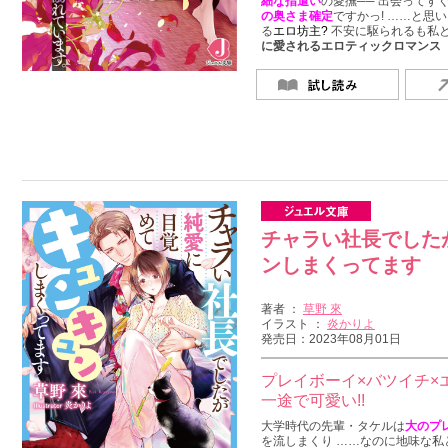
細な指遣い
の愛撫── 出会ってす
の
奥さま確定
ですかっ! ……と思
る
エロ坊主?
不安に駆られるも私
に愛されるエロティックロマンス
チャラい社長でした
ンしまくってます
著者 ：
草野 來
イラスト ：
炎かりよ
発売日：2023年08月01日
プレイボーイ×バツイチ×
一途で可愛い!!
大学時代の先輩・タケルは
大のプ
を流しまくり ……なのに地味な私