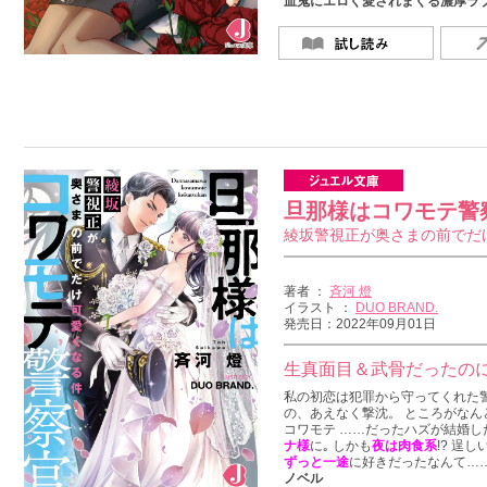
血鬼にエロく愛されまくる濃厚ラ
旦那様はコワモテ警
綾坂警視正が奥さまの前でだ
著者 ：
斉河 燈
イラスト ：
DUO BRAND.
発売日：2022年09月01日
生真面目＆武骨だったのに
私の初恋は犯罪から守ってくれた
の、あえなく撃沈。 ところがなん
コワモテ ……だったハズが結婚し
ナ様
に｡ しかも
夜は肉食系
!? 逞
ずっと一途
に好きだったなんて…
ノベル