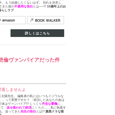
チ。もう結婚したくないはず。 別れを決意し、
てきた彼の
不器用な告白
とは──!?
10歳年上のお
暮らしラブ
詳しくはこちら
絶倫ヴァンパイアだった件
対逃しませんよ
丘太陽先生。 編集者の私にはいつもイジワルな
……って変態ですか？ 「絶頂したあなたの血は
正体はヴァンパイア!? じっくり
丹念な愛撫
に、
果て、
血を吸われて絶頂
に！ ただ……私に執着す
も、追ってきた
先生の告白
とは!?
腹黒ドＳな吸