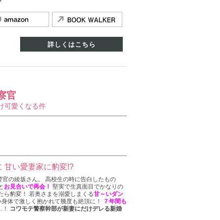
ブ
詳しくはこちら
察官
け可愛くなる件
 甘い愛妻家に豹変!?
警官の綾坂さん。 高校生の時に告白したもの
と
お見合いで再会！
堅実で生真面目でかなりの
たら豹変！ 若奥さまを溺愛しまくる
甘～いダン
しい身体で激しく抱かれて幾度も絶頂に！
７年間も
…！
コワモテ警察幹部が新妻にだけデレる新婚