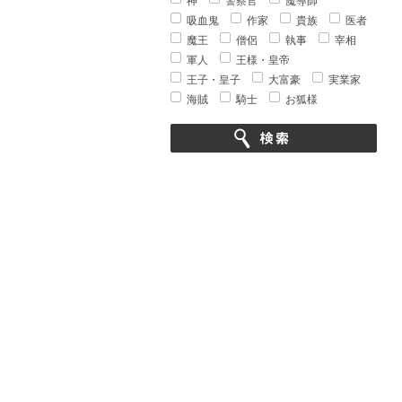
神
警察官
魔導師
吸血鬼
作家
貴族
医者
魔王
僧侶
執事
宰相
軍人
王様・皇帝
王子・皇子
大富豪
実業家
海賊
騎士
お狐様