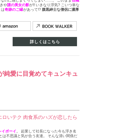
ぐなのに感じまくってしまい……。 このまま
住職
いきや
謎の美女の影
が!! いきなり浮気? こいつ単な
とは
奇跡のご縁
があって!?
腹黒紳士な僧侶に濃厚
詳しくはこちら
が純愛に目覚めてキュンキュ
エロいテク 肉食系のハズが恋したら
レイボーイ
。 起業して社長になった今も浮き名
とは不思議と気が合う友達。 そんな清い関係だ