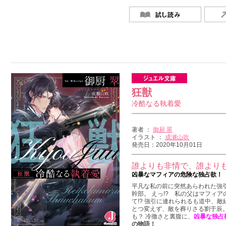
狂獣
冷酷なる執着愛
著者 ：
御厨 翠
イラスト ：
成瀬山吹
発売日：2020年10月01日
誰よりも非情で、誰より
凶暴なマフィアの危険な独占欲！ 
平凡な私の前に突然あらわれた強引
幹部。 えっ!? 私の父はマフィアの
て!? 強引に連れられるも道中、敵
とつ変えず、敵を葬りさる劉于辰
も？ 冷徹さと裏腹に、
凶暴な独占
の物語！