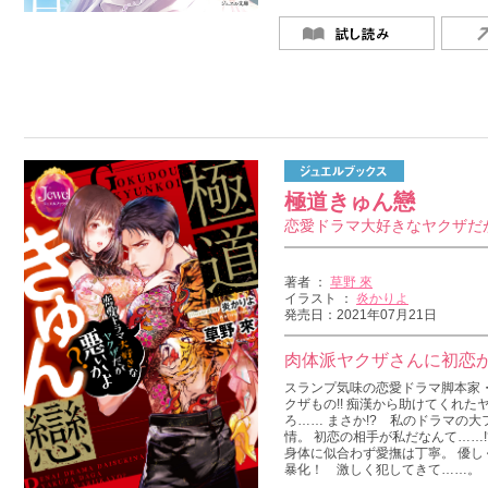
極道きゅん戀
恋愛ドラマ大好きなヤクザだ
著者 ：
草野 來
イラスト ：
炎かりよ
発売日：2021年07月21日
肉体派ヤクザさんに初恋が
スランプ気味の恋愛ドラマ脚本家
クザもの!! 痴漢から助けてくれ
ろ…… まさか!? 私のドラマの大
情。 初恋の相手が私だなんて……!
身体に似合わず愛撫は丁寧。 優し
暴化！ 激しく犯してきて……。