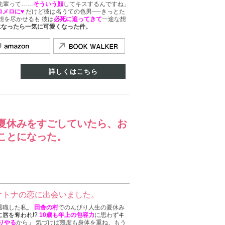
先輩って……
そういう顔
してキスするんですね」
ロメロに♥
だけど彼は名うての色男──きっとた
想を尽かせるも 彼は
必死に追ってきて
一途な想
になったら一気に可愛くなった件。
詳しくはこちら
夏休みをすごしていたら、お
ことになった。
オトナの恋に出会いました。
退職した私。
田舎の村
でのんびり人生の夏休み
唇を奪われ!?
10歳も年上の包容力
に思わず
キ
りやる
から」 気づけば幾度も身体を重ね、もう