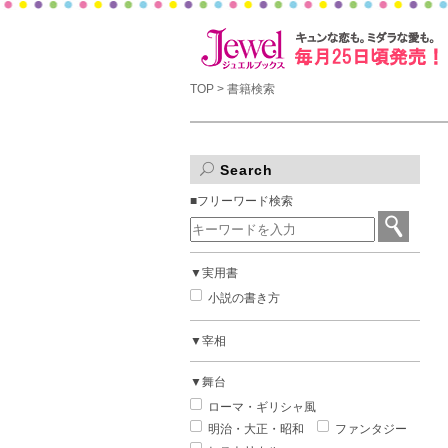
TOP
> 書籍検索
Search
■フリーワード検索
▼実用書
小説の書き方
▼宰相
▼舞台
ローマ・ギリシャ風
明治・大正・昭和
ファンタジー