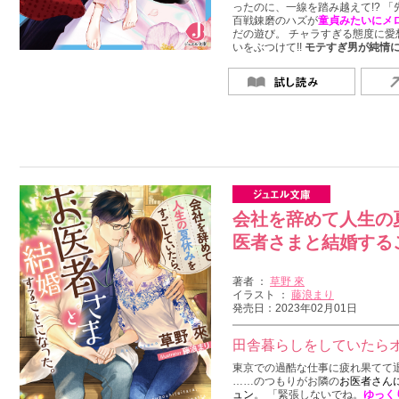
ったのに、一線を踏み越えて!? 「
百戦錬磨のハズが
童貞みたいにメ
だの遊び。 チャラすぎる態度に愛
いをぶつけて!!
モテすぎ男が純情
会社を辞めて人生の
医者さまと結婚する
著者 ：
草野 來
イラスト ：
藤浪まり
発売日：2023年02月01日
田舎暮らしをしていたら
東京での過酷な仕事に疲れ果てて
……のつもりがお隣の
お医者さんに
ュン
。 「緊張しないでね。
ゆっく