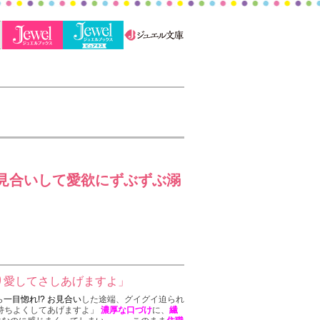
見合いして愛欲にずぶずぶ溺
り愛してさしあげますよ」
ら
一目惚れ!?
お見合い
した途端、グイグイ迫られ
気持ちよくしてあげますよ」
濃厚な口づけ
に、
繊