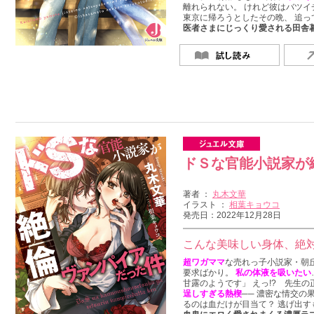
離れられない。 けれど彼はバツイ
東京に帰ろうとしたその晩、 追っ
医者さまにじっくり愛される田舎
ドＳな官能小説家が
著者 ：
丸木文華
イラスト ：
相葉キョウコ
発売日：2022年12月28日
こんな美味しい身体、絶
超ワガママ
な売れっ子小説家・朝
要求ばかり。
私の体液を吸いたい
甘露のようです」 えっ!? 先生の
逞しすぎる熱楔
── 濃密な情交の
るのは血だけが目当て？ 逃げ出す