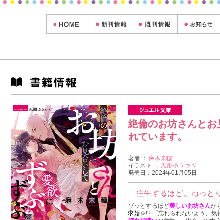
絶倫のお坊さんとお
れています。
著者 ：
麻木未穂
イラスト ：
天路ゆうつづ
発売日：2024年01月05日
「往生するほど、ねっと
ゾッとするほど
美しいお坊さん
か
求婚
を!? 「忘れられないよう、