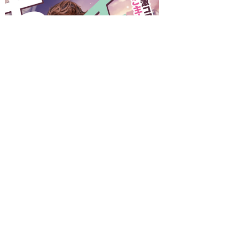
著者 ：
草野 來
イラスト ：
DUO BRAND.