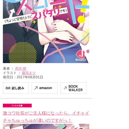
著者 ：
斉河 燈
イラスト ：
藤浪まり
発売日：2017年08月01日
激コワ社長がご主人様になったら、イチャイ
チャちゅっちゅが凄いのですがっ！