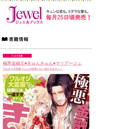
極悪金融王♥きゅんきゅん♥マリアージュ
ワルオジ大富豪でしたが幼妻には一途すぎますっ！