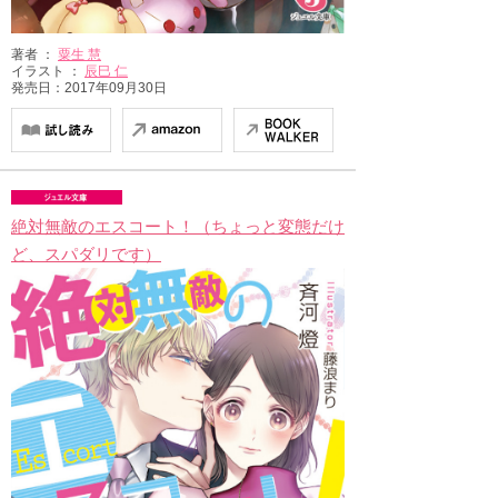
著者 ：
粟生 慧
イラスト ：
辰巳 仁
発売日：2017年09月30日
絶対無敵のエスコート！（ちょっと変態だけ
ど、スパダリです）