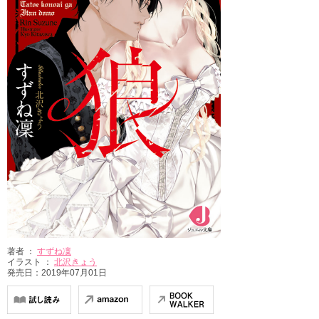
著者 ：
すずね凜
イラスト ：
北沢きょう
発売日：2019年07月01日