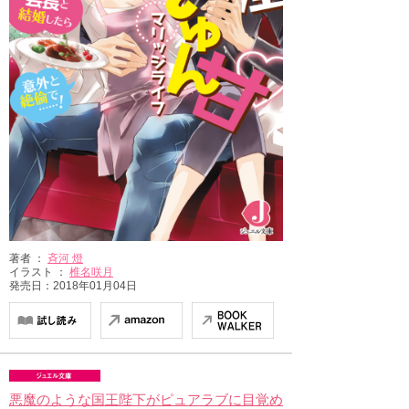
著者 ：
斉河 燈
イラスト ：
椎名咲月
発売日：2018年01月04日
悪魔のような国王陛下がピュアラブに目覚め