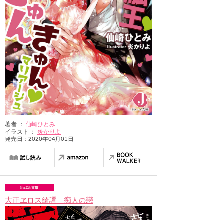
著者 ：
仙崎ひとみ
イラスト ：
炎かりよ
発売日：2020年04月01日
大正ヱロス綺譚 痴人の戀