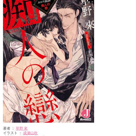
著者 ：
草野 來
イラスト ：
成瀬山吹