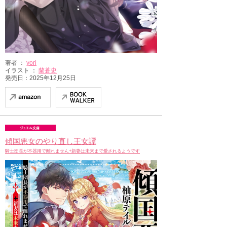
著者 ：
yori
イラスト ：
蘭蒼史
発売日：2025年12月25日
傾国悪女のやり直し王女譚
騎士団長が不器用で離れません+新妻は未来まで愛されるようです