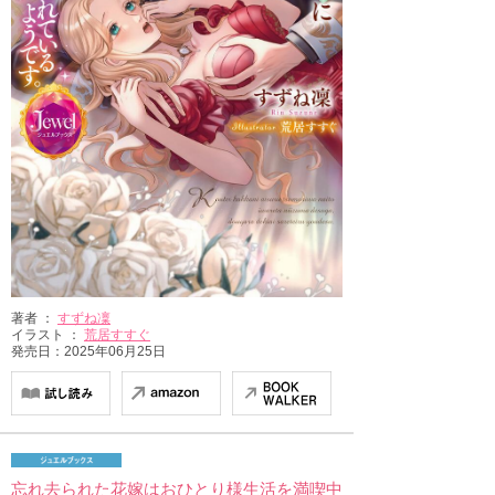
著者 ：
すずね凜
イラスト ：
荒居すすぐ
発売日：2025年06月25日
忘れ去られた花嫁はおひとり様生活を満喫中