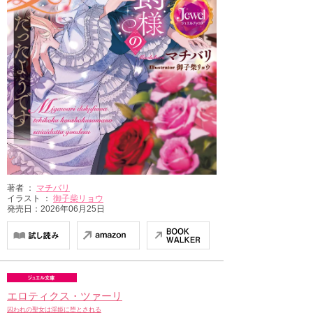
著者 ：
マチバリ
イラスト ：
御子柴リョウ
発売日：2026年06月25日
エロティクス・ツァーリ
囚われの聖女は淫姫に堕とされる