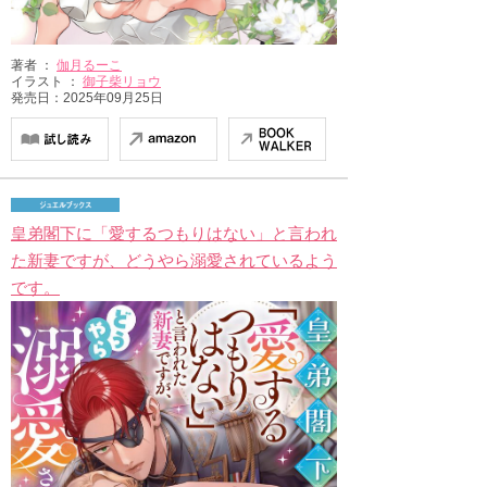
著者 ：
伽月るーこ
イラスト ：
御子柴リョウ
発売日：2025年09月25日
皇弟閣下に「愛するつもりはない」と言われ
た新妻ですが、どうやら溺愛されているよう
です。