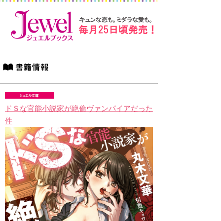
ドＳな官能小説家が絶倫ヴァンパイアだった
件