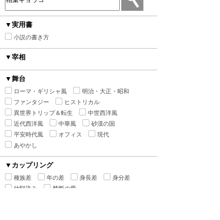
▼実用書
小説の書き方
▼宰相
▼舞台
ローマ・ギリシャ風
明治・大正・昭和
ファンタジー
ヒストリカル
異世界トリップ＆転生
中世西洋風
近代西洋風
中華風
砂漠の国
平安時代風
オフィス
現代
あやかし
▼カップリング
種族差
年の差
身長差
身分差
幼馴染み
禁断の愛
▼シチュエーション