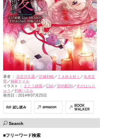
著者 ：
花衣沙久羅
／
沢城利穂
／
ＴＡＭＡＭＩ
／
丸木文
華
／
柚原テイル
イラスト ：
えとう綺羅
／
Ciel
／
SHABON
／
すがはらり
ゅう
／
村崎ハネル
発売日：2014年07月25日
Search
■フリーワード検索