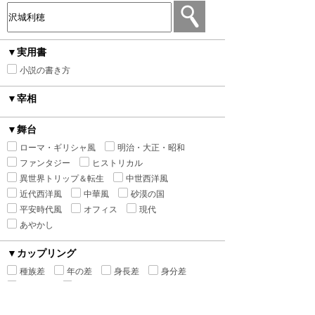
▼実用書
小説の書き方
▼宰相
▼舞台
ローマ・ギリシャ風
明治・大正・昭和
ファンタジー
ヒストリカル
異世界トリップ＆転生
中世西洋風
近代西洋風
中華風
砂漠の国
平安時代風
オフィス
現代
あやかし
▼カップリング
種族差
年の差
身長差
身分差
幼馴染み
禁断の愛