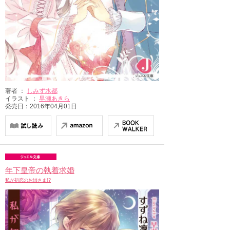
著者 ：
しみず水都
イラスト ：
早瀬あきら
発売日：2016年04月01日
年下皇帝の執着求婚
私が初恋のお姉さま!?