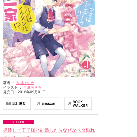
著者 ：
大槻はぢめ
イラスト ：
早瀬あきら
発売日：2018年09月01日
男装して王子様と結婚したらなぜかベタ惚れ