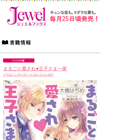
まるごと愛され♥王子さま一家
ママはシンデレラ!! パパはイクメン化!?