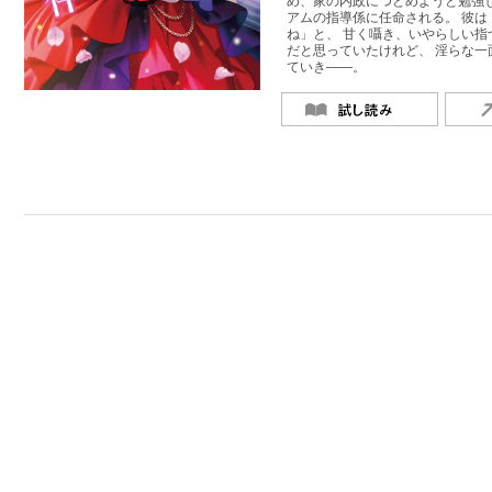
め、家の内政につとめようと勉強
アムの指導係に任命される。 彼
ね」と、 甘く囁き、いやらしい指
だと思っていたけれど、 淫らな
ていき――。