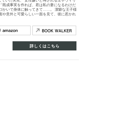
していた矢先、 女性嫌いと噂される王子ウィリ
は「既成事実を作れば、君は私の妻になるわけだ
づかいで身体に触ってきて……。 潔癖な王子様
一面や意外と可愛らしい一面を見て、彼に惹かれ
詳しくはこちら