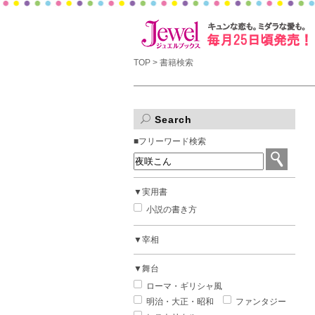
TOP
> 書籍検索
Search
■フリーワード検索
▼実用書
小説の書き方
▼宰相
▼舞台
ローマ・ギリシャ風
明治・大正・昭和
ファンタジー