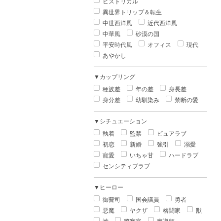
ヒストリカル
異世界トリップ＆転生
中世西洋風
近代西洋風
中華風
砂漠の国
平安時代風
オフィス
現代
あやかし
▼カップリング
種族差
年の差
身長差
身分差
幼馴染み
禁断の愛
▼シチュエーション
執着
監禁
ピュアラブ
初恋
新婚
強引
溺愛
寵愛
いちゃ甘
ハードラブ
センシティブラブ
▼ヒーロー
御曹司
国会議員
勇者
悪魔
ヤクザ
格闘家
獣