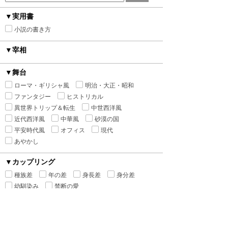
▼実用書
小説の書き方
▼宰相
▼舞台
ローマ・ギリシャ風
明治・大正・昭和
ファンタジー
ヒストリカル
異世界トリップ＆転生
中世西洋風
近代西洋風
中華風
砂漠の国
平安時代風
オフィス
現代
あやかし
▼カップリング
種族差
年の差
身長差
身分差
幼馴染み
禁断の愛
▼シチュエーション
執着
監禁
ピュアラブ
初恋