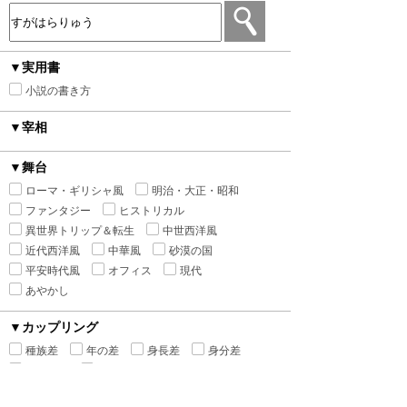
▼実用書
小説の書き方
▼宰相
▼舞台
ローマ・ギリシャ風
明治・大正・昭和
ファンタジー
ヒストリカル
異世界トリップ＆転生
中世西洋風
近代西洋風
中華風
砂漠の国
平安時代風
オフィス
現代
あやかし
▼カップリング
種族差
年の差
身長差
身分差
幼馴染み
禁断の愛