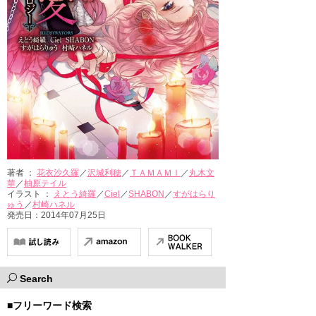
著者 ：
花衣沙久羅
／
沢城利穂
／
ＴＡＭＡＭＩ
／
丸木文
華
／
柚原テイル
イラスト ：
えとう綺羅
／
Ciel
／
SHABON
／
すがはらり
ゅう
／
村崎ハネル
発売日：2014年07月25日
Search
■フリーワード検索