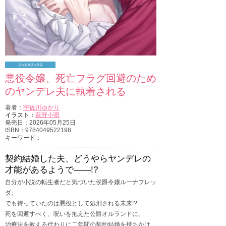
悪役令嬢、死亡フラグ回避のため
のヤンデレ夫に執着される
著者：
宇佐川ゆかり
イラスト：
萩野小唄
発売日：2026年05月25日
ISBN：9784049522198
キーワード：
契約結婚した夫、どうやらヤンデレの
才能があるようで――!?
自分が小説の転生者だと気づいた侯爵令嬢ルーナフレッ
ダ。
でも待っていたのは悪役として処刑される未来!?
死を回避すべく、呪いを抱えた公爵オルランドに、
治療法を教える代わりに二年間の契約結婚を持ちかけ