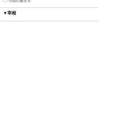
小説の書き方
▼宰相
▼舞台
ローマ・ギリシャ風
明治・大正・昭和
ファンタジー
ヒストリカル
異世界トリップ＆転生
中世西洋風
近代西洋風
中華風
砂漠の国
平安時代風
オフィス
現代
あやかし
▼カップリング
種族差
年の差
身長差
身分差
幼馴染み
禁断の愛
▼シチュエーション
執着
監禁
ピュアラブ
初恋
新婚
強引
溺愛
寵愛
いちゃ甘
ハードラブ
センシティブラブ